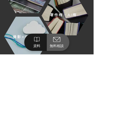
著作権・AI権利勉強会
撮影×画像管理
資料
無料相談
TRUST & SECURITY
​国際基準のセキュリティ
国際規格の認証
アマナは
「JIS Q 27001:2023」
を3サービ