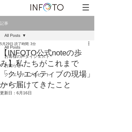
記事
All Posts
5月29日
読了時間: 3分
All Posts
【INFOTO公式noteの歩
お客様の声ダイジェスト
み】私たちがこれまで
お知らせ
「クリエイティブの現場」
クリエイティブのヒント
から届けてきたこと
レポート
更新日：
6月16日