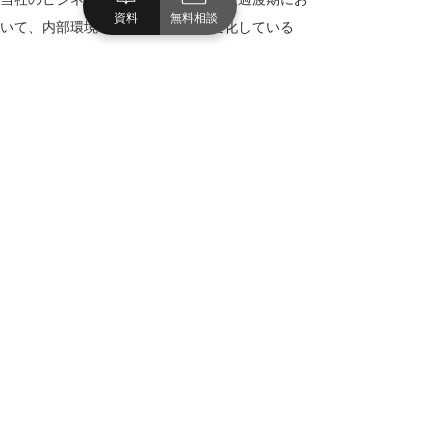
資料
無料相談
いて、内部環境も外部環境も日々変化している
中、会社の姿をタイムリーに表現していくうえ
で、私たちが必要となるビジュアルもどんどん変
わってくると思っています。
これまでも述べてきたように、私たちは企業ブラ
ンディングおいて、ビジュアルの力を重視してい
るため、今後もインフォトをはじめとする、アマ
ナさんの様々なサービスを活用していきたいと思
っています。