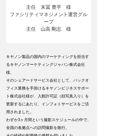
主任　末冨 豊平　様
ファシリティマネジメント運営グル
ープ
主任　山高 剛志　様
キヤノン製品の国内のマーケティングを担当す
るキヤノンマーケティングジャパン株式会社
様。
そのシェアードサービス会社として、バックオ
フィス業務を手掛けるキヤノンビジネスサポー
ト株式会社様が、入館許可証（顔写真入り）を
更新するにあたり、インフォトサービスをご活
用されました。
わずか3ヶ月間という撮影スケジュールの中で、
全国の各拠点への訪問撮影を敢行。
その経緯や利用後の感想を伺いました。