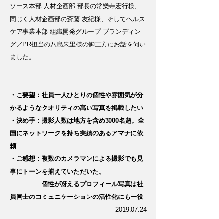
ソース本部 人材企画部 部長の常樂寺宏行様、
同じく人材企画部の斎藤 友紀様、そしてヘルス
ケア事業本部 組織開発グループ ブランディン
グ／PR担当の八島朱里様の御三方にお話を伺い
ました。
・ご要望：社員一人ひとりの個性や雰囲気が分
かるようなクオリティの高い写真を掲載したい
・決め手：撮影人数は地方を含め3000名超。全
国にネットワークを持ち実績のあるアマナに依
頼
・ご感想：複数のカメラマンによる撮影でも見
事にトーンを揃えていただいた。
個性が冴えるプロフィール写真は社
員同士のコミュニケーションの活性化にも一役
2019.07.24