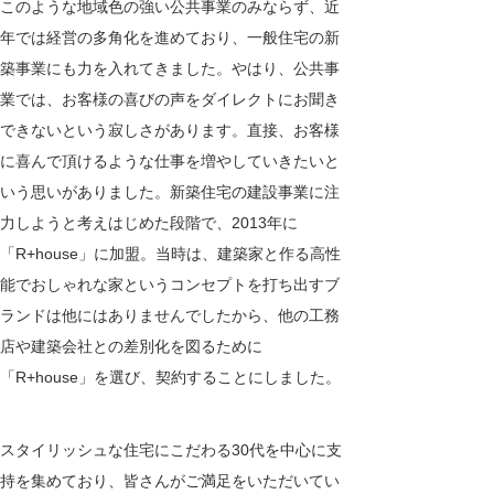
このような地域色の強い公共事業のみならず、近
年では経営の多角化を進めており、一般住宅の新
築事業にも力を入れてきました。やはり、公共事
業では、お客様の喜びの声をダイレクトにお聞き
できないという寂しさがあります。直接、お客様
に喜んで頂けるような仕事を増やしていきたいと
いう思いがありました。新築住宅の建設事業に注
力しようと考えはじめた段階で、
2013
年に
「
R+house
」に加盟。当時は、建築家と作る高性
能でおしゃれな家というコンセプトを打ち出すブ
ランドは他にはありませんでしたから、他の工務
店や建築会社との差別化を図るために
「
R+house
」を選び、契約することにしました。
スタイリッシュな住宅にこだわる
30
代を中心に支
持を集めており、皆さんがご満足をいただいてい