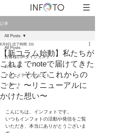
記事
All Posts
6月9日
読了時間: 3分
All Posts
【新コラム始動】私たちが
お客様の声ダイジェスト
これまでnoteで届けてきた
お知らせ
こと、そしてこれからの
クリエイティブのヒント
こと。〜リニューアルに
レポート
かけた想い〜
こんにちは、インフォトです。
いつもインフォトの活動や発信をご覧
いただき、本当にありがとうございま