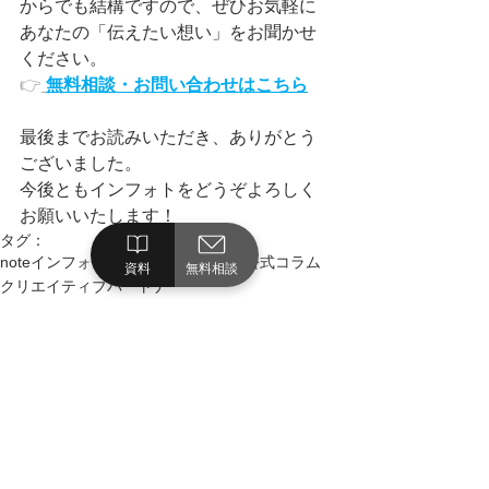
からでも結構ですので、ぜひお気軽に
あなたの「伝えたい想い」をお聞かせ
ください。
👉
無料相談・お問い合わせはこちら
最後までお読みいただき、ありがとう
ございました。 
今後ともインフォトをどうぞよろしく
お願いいたします！
タグ：
note
インフォト
サイトリニューアル
公式コラム
資料
無料相談
クリエイティブパートナー
お知らせ
すべて表示
最新記事