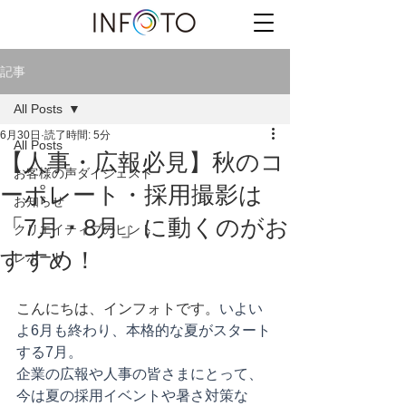
記事
All Posts
6月30日
読了時間: 5分
All Posts
【人事・広報必見】秋のコ
お客様の声ダイジェスト
ーポレート・採用撮影は
お知らせ
「7月・8月」に動くのがお
クリエイティブのヒント
すすめ！
レポート
こんにちは、インフォトです。
いよい
よ6月も終わり、本格的な夏がスタート
する7月。 
企業の広報や人事の皆さまにとって、
今は夏の採用イベントや暑さ対策な