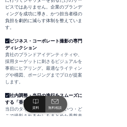
に行ってシャッターを切るだけのサー
ビスではありません。企業のブランデ
ィングを成功に導き、かつ担当者様の
負担を劇的に減らす体制を整えていま
す。
✓
ビジネス・コーポレート撮影の専門
ディレクション
貴社のブランドアイデンティティや、
採用ターゲットに刺さるビジュアルを
事前にヒアリング。最適なライティン
グや構図、ポージングまでプロが提案
します。
✓
社内調整・当日の進行をスムーズに
する「香盤表」の作成
資料
無料相談
当日のタイムライン（誰が・いつ・ど
こで撮影されるか）をまとめた香盤表
の設計を全面的にサポート。担当者様