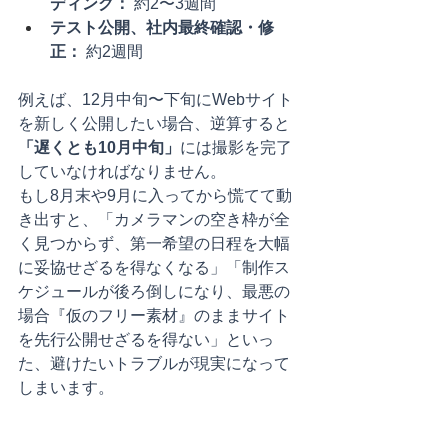
ディング：
 約2〜3週間
テスト公開、社内最終確認・修
正：
 約2週間
例えば、12月中旬〜下旬にWebサイト
を新しく公開したい場合、逆算すると
「遅くとも10月中旬」
には撮影を完了
していなければなりません。
もし8月末や9月に入ってから慌てて動
き出すと、「カメラマンの空き枠が全
く見つからず、第一希望の日程を大幅
に妥協せざるを得なくなる」「制作ス
ケジュールが後ろ倒しになり、最悪の
場合『仮のフリー素材』のままサイト
を先行公開せざるを得ない」といっ
た、避けたいトラブルが現実になって
しまいます。